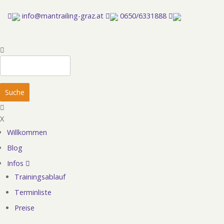
Direkt
info@mantrailing-graz.at
0650/6331888
zum
Inhalt
Suche
X
Willkommen
Hauptnavigation
Blog
Infos
Trainingsablauf
Terminliste
Preise