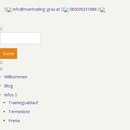
Direkt
info@mantrailing-graz.at
0650/6331888
zum
Inhalt
Suche
X
Willkommen
Hauptnavigation
Blog
Infos
Trainingsablauf
Terminliste
Preise